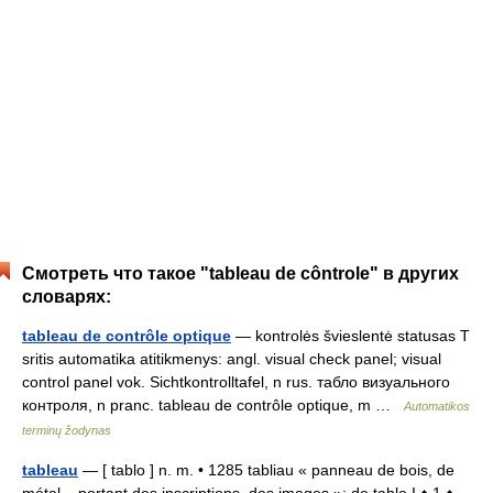
Смотреть что такое "tableau de côntrole" в других
словарях:
tableau de contrôle optique
— kontrolės švieslentė statusas T
sritis automatika atitikmenys: angl. visual check panel; visual
control panel vok. Sichtkontrolltafel, n rus. табло визуального
контроля, n pranc. tableau de contrôle optique, m …
Automatikos
terminų žodynas
tableau
— [ tablo ] n. m. • 1285 tabliau « panneau de bois, de