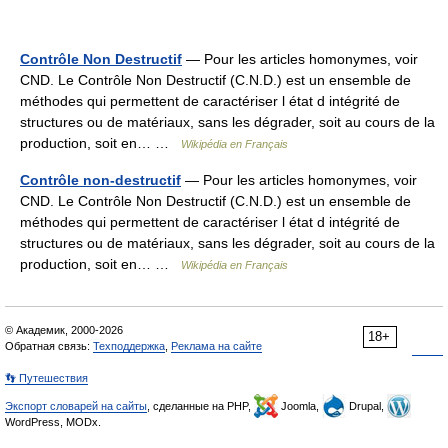
Contrôle Non Destructif
— Pour les articles homonymes, voir
CND. Le Contrôle Non Destructif (C.N.D.) est un ensemble de
méthodes qui permettent de caractériser l état d intégrité de
structures ou de matériaux, sans les dégrader, soit au cours de la
production, soit en… …
Wikipédia en Français
Contrôle non-destructif
— Pour les articles homonymes, voir
CND. Le Contrôle Non Destructif (C.N.D.) est un ensemble de
méthodes qui permettent de caractériser l état d intégrité de
structures ou de matériaux, sans les dégrader, soit au cours de la
production, soit en… …
Wikipédia en Français
© Академик, 2000-2026
18+
Обратная связь:
Техподдержка
,
Реклама на сайте
👣 Путешествия
Экспорт словарей на сайты
, сделанные на PHP,
Joomla,
Drupal,
WordPress, MODx.